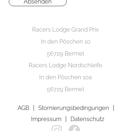
Absenden
Racers Lodge Grand Prix
In den Pöschen 10
56729 Bermel
Racers Lodge Nordschleife
In den Pöschen 10a
56729 Bermel
AGB
Stornierungs­bedingungen
Impressum
Datenschutz
I
F