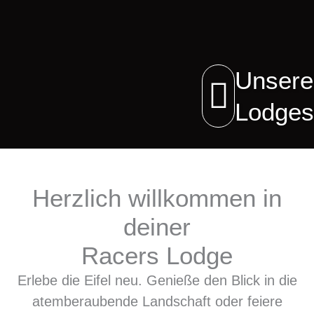
Unsere
Lodges
Luxury
Herzlich willkommen in
Lodges
deiner
Racers Lodge
Erlebe die Eifel neu. Genieße den Blick in die
atemberaubende Landschaft oder feiere